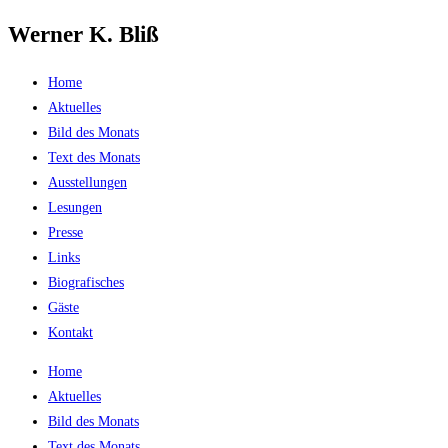
Werner K. Bliß
Zum
Inhalt
springen
Home
Aktuelles
Bild des Monats
Text des Monats
Ausstellungen
Lesungen
Presse
Links
Biografisches
Gäste
Kontakt
Home
Aktuelles
Bild des Monats
Text des Monats