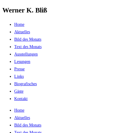
Werner K. Bliß
Zum
Inhalt
springen
Home
Aktuelles
Bild des Monats
Text des Monats
Ausstellungen
Lesungen
Presse
Links
Biografisches
Gäste
Kontakt
Home
Aktuelles
Bild des Monats
Text des Monats