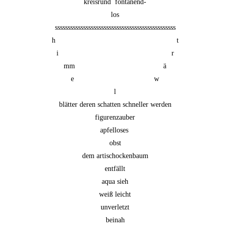
kreisrund  fontänend-

los

sssssssssssssssssssssssssssssssssssssssssssssss

h                                                           t

i                                                       r

mm                                           ä

e                                       w

l

blätter deren schatten schneller werden

figurenzauber

apfelloses 

obst

dem artischockenbaum

entfällt

aqua sieh

weiß leicht

unverletzt

beinah
