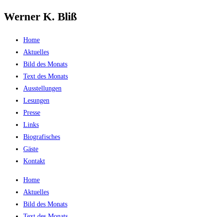
Werner K. Bliß
Zum
Inhalt
springen
Home
Aktuelles
Bild des Monats
Text des Monats
Ausstellungen
Lesungen
Presse
Links
Biografisches
Gäste
Kontakt
Home
Aktuelles
Bild des Monats
Text des Monats