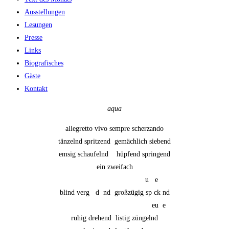
Ausstellungen
Lesungen
Presse
Links
Biografisches
Gäste
Kontakt
aqua
allegretto vivo sempre scherzando

tänzelnd spritzend  gemächlich siebend

emsig schaufelnd    hüpfend springend

ein zweifach

                                    u   e

blind verg   d  nd  großzügig sp ck nd

                                           eu  e

ruhig drehend  listig züngelnd
