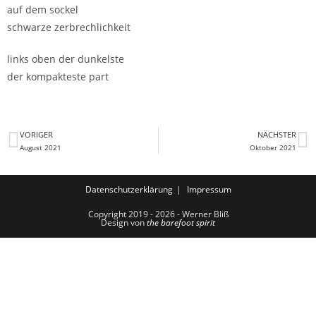
auf dem sockel
schwarze zerbrechlichkeit
links oben der dunkelste
der kompakteste part
VORIGER
NÄCHSTER
August 2021
Oktober 2021
Datenschutzerklärung
Impressum
Copyright 2019 - 2026 - Werner Bliß
Design von
the barefoot spirit